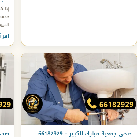
إذا ك
خدمة 
الحيو
اقرأ
صحي جمعية مبارك الكبير – 66182929