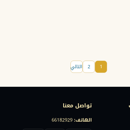
1
2
التالي
تواصل معنا
الهاتف:
66182929