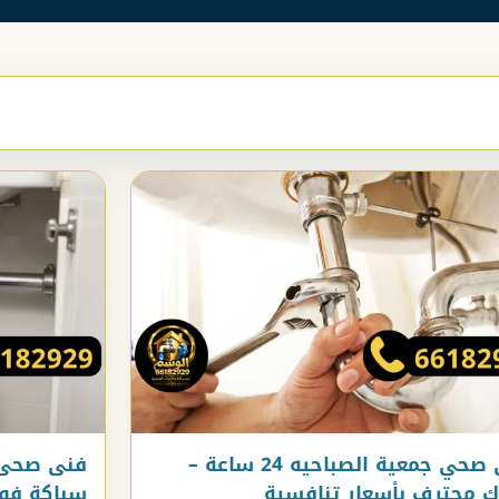
فني صحي جمعية الصباحيه 24 ساعة –
فنى صحى 
 محترف بأسعار تنافسية
سباكة فو