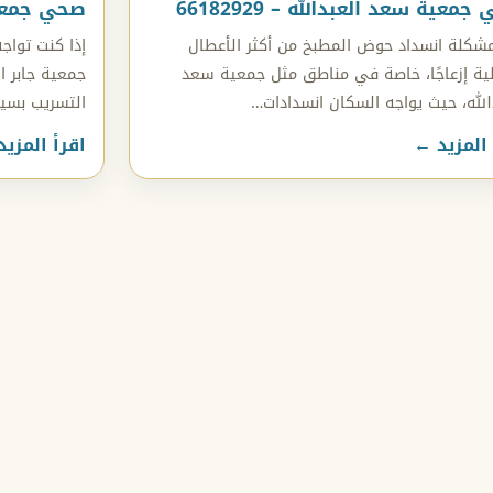
معية سعد العبدالله – 66182929
صحي جمعية ج
مشكلة انسداد حوض المطبخ من أكثر الأعطال
إذا كنت توا
لية إزعاجًا، خاصة في مناطق مثل جمعية سعد
جمعية جابر ا
الله، حيث يواجه السكان انسدادات…
التسريب بسي
 المزيد ←
اقرأ المزي