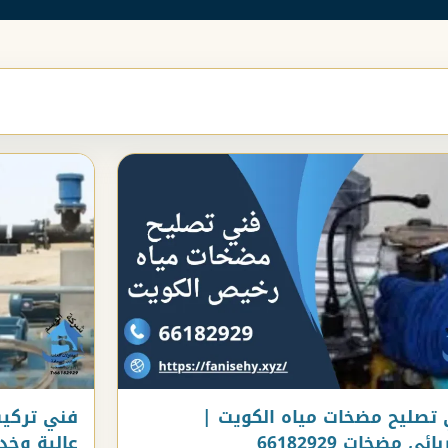
تصليح مضخات مياه الكويت |
فني تركيب
ئي مضخات 66182929
عالية وخد