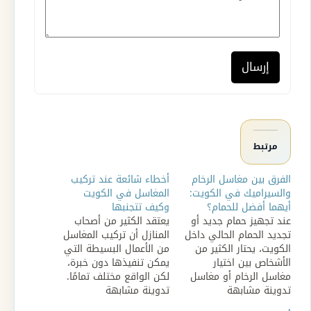
إرسال
مرتبط
الفرق بين مغاسل الرخام
أخطاء شائعة عند تركيب
والسيراميك في الكويت:
المغاسل في الكويت
أيهما أفضل للحمام؟
وكيف تتجنبها
عند تجهيز حمام جديد أو
يعتقد الكثير من أصحاب
تجديد الحمام الحالي داخل
المنازل أن تركيب المغاسل
الكويت، يحتار الكثير من
من الأعمال البسيطة التي
الأشخاص بين اختيار
يمكن تنفيذها دون خبرة،
مغاسل الرخام أو مغاسل
لكن الواقع مختلف تمامًا.
تدوينة مشابهة
السيراميك. فكل نوع يتميز
تدوينة مشابهة
فحدوث خطأ بسيط أثناء
بخصائص مختلفة من حيث
تركيب المغسلة قد يؤدي