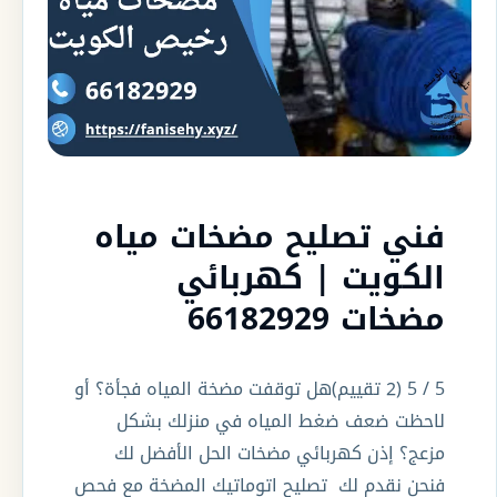
فني تصليح مضخات مياه
الكويت | كهربائي
مضخات 66182929
5 / 5 (2 تقييم)هل توقفت مضخة المياه فجأة؟ أو
لاحظت ضعف ضغط المياه في منزلك بشكل
مزعج؟ إذن كهربائي مضخات الحل الأفضل لك
فنحن نقدم لك تصليح اتوماتيك المضخة مع فحص