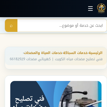
خطي إلى المحتوى الرئيسي
☰
بحث
⌕
الرئيسية
‹
خدمات السباكة
‹
خدمات المياة والمضخات
‹
فني تصليح مضخات مياه الكويت | كهربائي مضخات 66182929