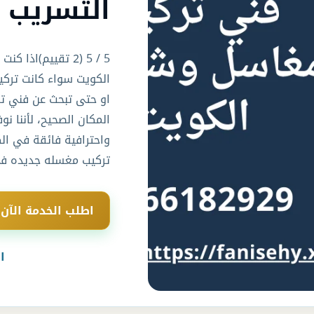
التسريب – 182929
5 / 5 (2 تقييم)ا
الكويت سواء كانت ترك
او حتى تبحث عن فني ت
المكان الصحيح، لأننا ن
واحترافية فائقة في الك
تركيب مغسله جديده في
اطلب الخدمة الآن
ا