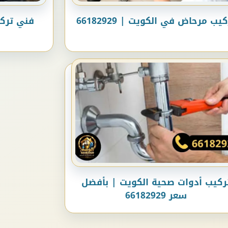
كيب مرحاض في الكويت | 66182929
فني ترك
ركيب أدوات صحية الكويت | بأفضل
سعر 66182929