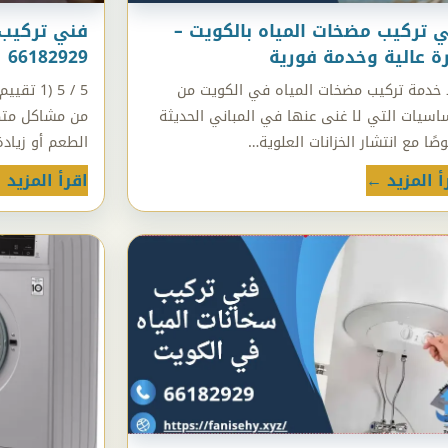
 تركيب مضخات المياه بالكويت –
فني تركيب 
ة عالية وخدمة فورية
66182929
 خدمة تركيب مضخات المياه في الكويت من
5 / 5 (1
ساسيات التي لا غنى عنها في المباني الحديثة
من مشاكل متكر
ًا مع انتشار الخزانات العلوية…
الطعم أو زياد
أ المزيد ←
اقرأ المزيد 