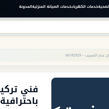
لصحية
خدمات الكهرباء
خدمات الصيانة المنزلية
المدونة
التسريب – 66182929
فني تركي
باحترافية