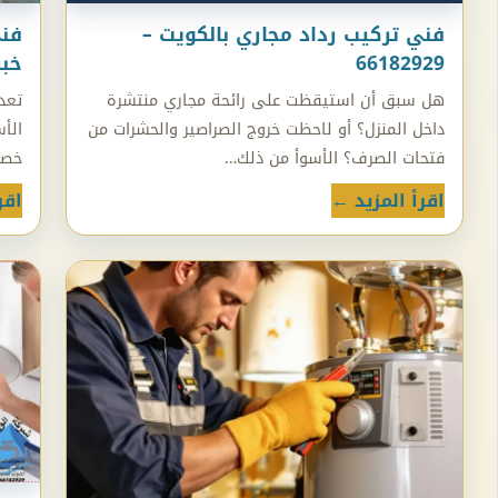
فني تركيب رداد مجاري بالكويت –
فني
66182929
خبر
هل سبق أن استيقظت على رائحة مجاري منتشرة
تعد
داخل المنزل؟ أو لاحظت خروج الصراصير والحشرات من
الأ
فتحات الصرف؟ الأسوأ من ذلك…
خصوص
اقرأ المزيد ←
اقر