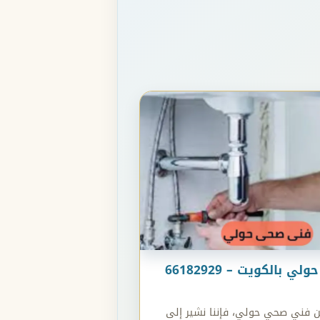
فنى صحى حولي بالكويت – 66182929
ن فني صحي حولي، فإننا نشير إلى