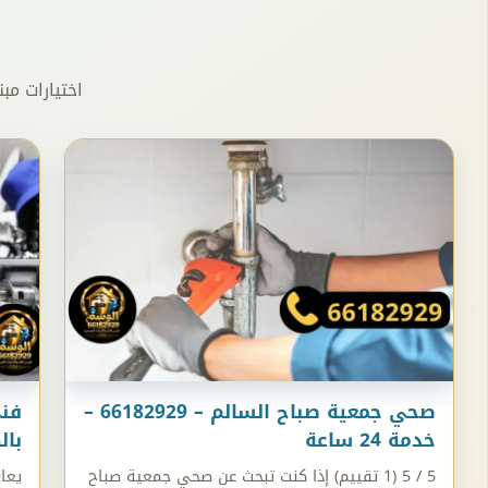
اختيارات مب
صحي جمعية صباح السالم – 66182929 –
فنى
خدمة 24 ساعة
بالكو
5 / 5 (1 تقييم) إذا كنت تبحث عن صحي جمعية صباح
يعا