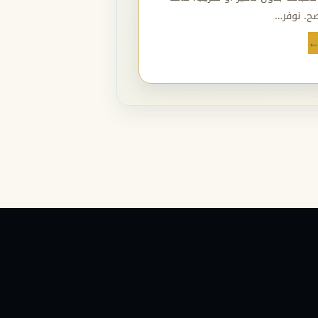
ح. نوفر…
←