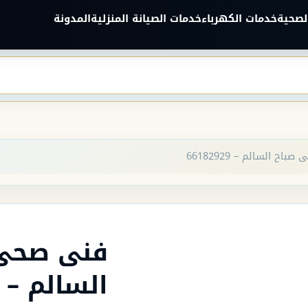
لصحية
خدمات الكهرباء
خدمات الصيانة المنزلية
المدونة
اح السالم – 66182929
فنى صحى
السالم – 66182929