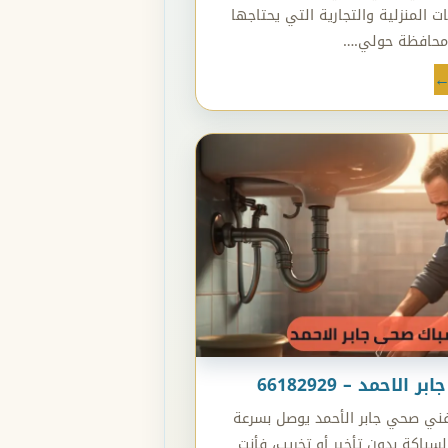
ت المنزلية والتجارية التي يحتاجها
محافظة حولي.…
←
لاحمد – 66182929
فني صحي جابر الأحمد يوصل بسرعة
سباكة بدون تأخير أو تخريب، فأنت