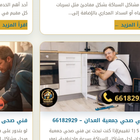
مشاكل السباكة بشكل مفاجئ مثل تسربات
أحد أهم الخدما
اه أو انسداد المجاري بالإضافة إلى…
كل مقيم في 
أ المزيد ←
اقرأ المزيد 
 صحي جمعية العدان – 66182929
فني صحى جابر ا
5 / 5 (1 تقييم)إذا كنت تبحث عن فني صحي جمعية
لو بتدور على 
دان لحل مشاكل السباكة بسرعة واحترافية، توفر
ويحل مشاكل ال