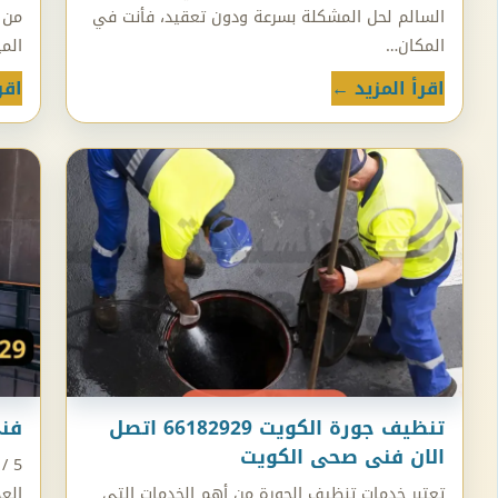
السالم لحل المشكلة بسرعة ودون تعقيد، فأنت في
من 
المكان…
المي
اقرأ المزيد ←
اقر
تنظيف جورة الكويت 66182929 اتصل
فني
الان فنى صحى الكويت
تعتبر خدمات تنظيف الجورة من أهم الخدمات التي
الع