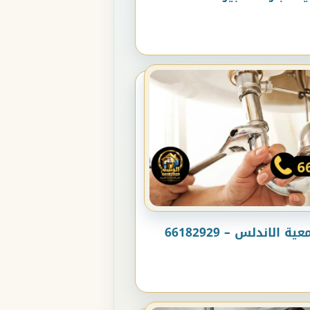
الاندلس – 66182929