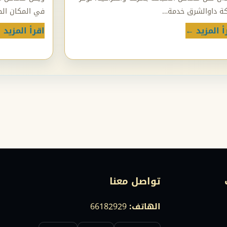
ة داوالشرق خدمة…
في المكان الص
أ المزيد ←
اقرأ المزيد 
تواصل معنا
الهاتف:
66182929