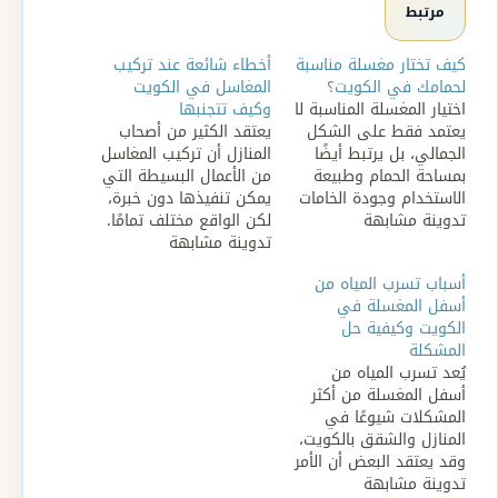
مرتبط
كيف تختار مغسلة مناسبة
أخطاء شائعة عند تركيب
لحمامك في الكويت؟
المغاسل في الكويت
اختيار المغسلة المناسبة لا
وكيف تتجنبها
يعتمد فقط على الشكل
يعتقد الكثير من أصحاب
الجمالي، بل يرتبط أيضًا
المنازل أن تركيب المغاسل
بمساحة الحمام وطبيعة
من الأعمال البسيطة التي
الاستخدام وجودة الخامات
يمكن تنفيذها دون خبرة،
تدوينة مشابهة
وسهولة الصيانة. ويقع
لكن الواقع مختلف تمامًا.
الكثير من أصحاب المنازل
تدوينة مشابهة
فحدوث خطأ بسيط أثناء
في الكويت في خطأ
تركيب المغسلة قد يؤدي
أسباب تسرب المياه من
شراء مغسلة جميلة من
إلى تسرب المياه أو تلف
أسفل المغسلة في
حيث التصميم، لكنها لا
الخزائن أو ظهور مشكلات
الكويت وكيفية حل
تتناسب مع احتياجاتهم
في الصرف بعد فترة
المشكلة
الفعلية أو مع مساحة
قصيرة من الاستخدام. في
يُعد تسرب المياه من
الحمام المتاحة. لذلك من
الكويت، حيث تعتمد
أسفل المغسلة من أكثر
المهم التعرف…
المنازل والشقق…
المشكلات شيوعًا في
المنازل والشقق بالكويت،
وقد يعتقد البعض أن الأمر
تدوينة مشابهة
بسيط ويمكن تجاهله،